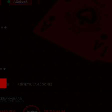
BSI
NEO
DBS
NOBU
OVO
ShopeePay
ight
Black Wukong
Sakuku
AstraPay
AntarBank
Telkomsel
RIVASI
|
PERSETUJUAN COOKIES
House
Myeong Ryang