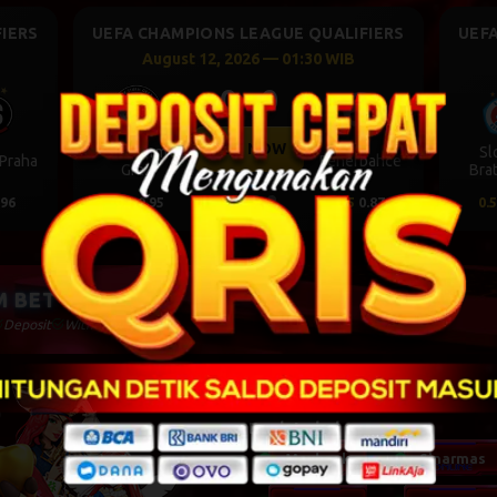
7/8/2026
7/8/2026
6/8/2026
6/8/2026
6/8/2026
IERS
UEFA CHAMPIONS LEAGUE QUALIFIERS
UEF
August 12, 2026 — 01:30 WIB
0 : 0
BET NOW
SK Sturm
Sl
 Praha
Fenerbahce
Graz
Brat
Top Ace 2
Top Ace
Crazy Craz
.96
-0.5
0.95
0.5
0.87
0.
M BET
Deposit
Withdraw
Bet
Bank Lokal
ah Master 2
Mahjong Wilds
Disco Pig
BCA
Mandiri
CIMB
Danamon