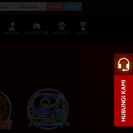
N SITUS NIRWANA88 JANGAN MELAKUKAN DEPOSIT REK/E-WALLET SELAIN YANG TERT
Masuk
Daftar
ARCADE
INTERACTIVE
PROMOSI
EVENT