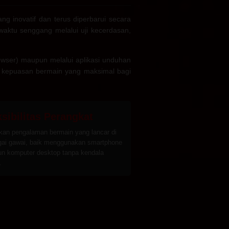
ng inovatif dan terus diperbarui secara
aktu senggang melalui uji kecerdasan,
owser) maupun melalui aplikasi unduhan
in kepuasan bermain yang maksimal bagi
ver M
888 Cai Shen
ksibilitas Perangkat
kan pengalaman bermain yang lancar di
gai gawai, baik menggunakan smartphone
n komputer desktop tanpa kendala
.
cs
Dragon Koi