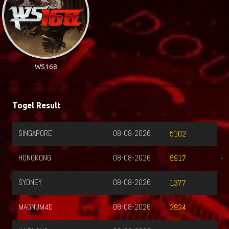
WS168
Togel Result
08-08-2026
TOTO MACAU2300
5102
08-08-2026
TOTO WUHAN
5917
08-08-2026
HK SIANG
1377
08-08-2026
SG METRO
2924