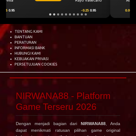
Alaves
Getafe
0.00
0.62
0.00
-0.72
TENTANG KAMI
BANTUAN
PERATURAN
INFORMASI BANK
HUBUNGI KAMI
KEBIJAKAN PRIVASI
PERSETUJUAN COOKIES
NIRWANA88 - Platform
Game Terseru 2026
Dengan menjadi bagian dari
NIRWANA88
, Anda
dapat menikmati ratusan pilihan game original