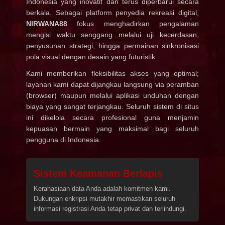
Indonesia yang inovatif dan terus diperbarui secara
berkala. Sebagai platform penyedia rekreasi digital,
NIRWANA88
fokus menghadirkan pengalaman
mengisi waktu senggang melalui uji kecerdasan,
penyusunan strategi, hingga permainan sinkronisasi
pola visual dengan desain yang futuristik.
Kami memberikan fleksibilitas akses yang optimal;
layanan kami dapat dijangkau langsung via peramban
(browser) maupun melalui aplikasi unduhan dengan
biaya yang sangat terjangkau. Seluruh sistem di situs
ini dikelola secara profesional guna menjamin
kepuasan bermain yang maksimal bagi seluruh
pengguna di Indonesia.
Sistem Keamanan Berlapis
Kerahasiaan data Anda adalah komitmen kami.
Dukungan enkripsi mutakhir memastikan seluruh
informasi registrasi Anda tetap privat dan terlindungi.