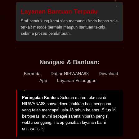
Layanan Bantuan Terpadu
Staf pendukung kami siap memandu Anda kapan saja
terkait metode bermain maupun bantuan teknis
selama proses pendaftaran.
Navigasi & Bantuan:
Beranda
|
Daftar NIRWANA88
|
Download
App
|
Layanan Pelanggan
Peringatan Konten:
Seluruh materi rekreasi di
NIRWANA88 hanya diperuntukkan bagi pengguna
yang telah mencapai usia 18 tahun ke atas. Situs ini
beroperasi murni sebagai sarana hiburan pengisi
waktu senggang. Harap gunakan layanan kami
secara bijak.