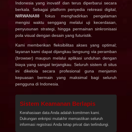
Indonesia yang inovatif dan terus diperbarui secara
berkala. Sebagai platform penyedia rekreasi digital,
NIRWANA88
fokus menghadirkan pengalaman
mengisi waktu senggang melalui uji kecerdasan,
penyusunan strategi, hingga permainan sinkronisasi
pola visual dengan desain yang futuristik.
Kami memberikan fleksibilitas akses yang optimal;
layanan kami dapat dijangkau langsung via peramban
(browser) maupun melalui aplikasi unduhan dengan
biaya yang sangat terjangkau. Seluruh sistem di situs
ini dikelola secara profesional guna menjamin
kepuasan bermain yang maksimal bagi seluruh
pengguna di Indonesia.
Sistem Keamanan Berlapis
Kerahasiaan data Anda adalah komitmen kami.
Dukungan enkripsi mutakhir memastikan seluruh
informasi registrasi Anda tetap privat dan terlindungi.