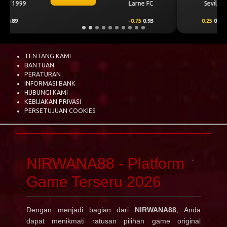
Sevilla
Rayo Vallecano
0.25
0.95
-0.25
0.95
TENTANG KAMI
BANTUAN
PERATURAN
INFORMASI BANK
HUBUNGI KAMI
KEBIJAKAN PRIVASI
PERSETUJUAN COOKIES
NIRWANA88 - Platform
Game Terseru 2026
Dengan menjadi bagian dari
NIRWANA88
, Anda
dapat menikmati ratusan pilihan game original